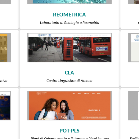
REOMETRICA
Laboratorio di Reologia e Reometria
CLA
ativo
Centro Linguistico di Ateneo
POT-PLS
Piani di Orientamento e Tutorato e Piani Lauree
Emili