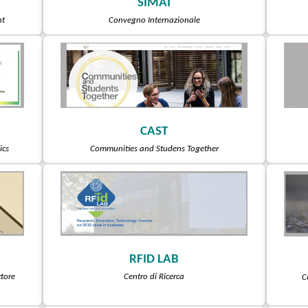
SIMAI
nt
Convegno Internazionale
CAST
ics
Communities and Studens Together
RFID LAB
ttore
Centro di Ricerca
C